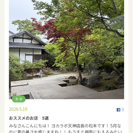
ネタ
2026.5.19
0
おススメのお店 5選
みなさんこんにちは！ ヨカラボ天神店長の松本です！ 5月な
のに夏の暑さを感じますね！！ もうすぐ梅雨にも入るみたい