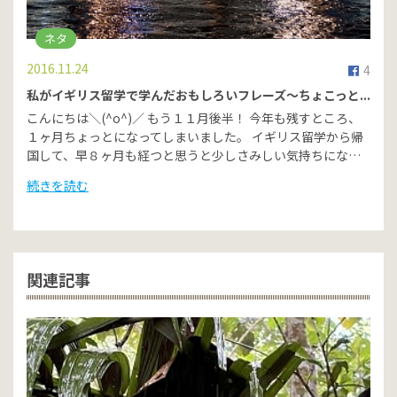
ネタ
2016.11.24
4
私がイギリス留学で学んだおもしろいフレーズ～ちょこっと...
こんにちは＼(^o^)／ もう１１月後半！ 今年も残すところ、
１ヶ月ちょっとになってしまいました。 イギリス留学から帰
国して、早８ヶ月も経つと思うと少しさみしい気持ちにな…
続きを読む
関連記事