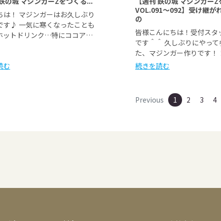
鉄の城 マジンガーZをつくる...
【週刊 鉄の城 マジンガー
VOL.091～092】受け継
ちは！ マジンガーはお久しぶり
の
です♪ 一気に寒くなったことも
皆様こんにちは！受付スタ
ホットドリンク…特にココア…
です＾＾ 久しぶりにやって
た、マジンガー作りです！
読む
続きを読む
Previous
1
2
3
4