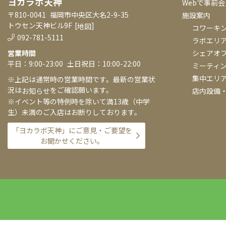
ヨカラボ天神
Webで事前
〒810-0041
福岡市中央区大名2-9-35
施設案内
トウセン天神ビル9F
[
]
地図
コワーキ
092-781-5111
ラボエリ
シェアオ
営業時間
平日：9:00-23:00
土日祝日：10:00-22:00
ミーティ
集中エリ
※上記は通常時の営業時間です。最新の営業状
況は
をご確認願います。
店内設備
お知らせ
※イベント等の特例時を除いて満13歳（中学
生）未満のご入店はお断りしております。
「ヨカラボ天神」にご意見・ご要望を
お聞かせください。