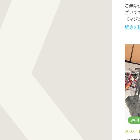
ご無沙
ざいで
【マジ
続きを
週刊
2023.11