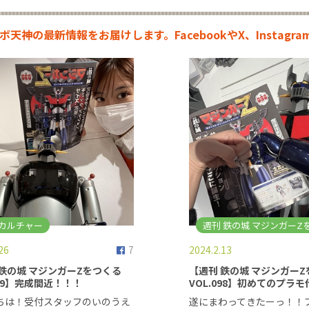
ボ天神の最新情報をお届けします。FacebookやX、Instag
カルチャー
週刊 鉄の城 マジンガーZ
26
7
2024.2.13
 鉄の城 マジンガーZをつくる
【週刊 鉄の城 マジンガー
099】完成間近！！！
VOL.098】初めてのプラ
ちは！受付スタッフのいのうえ
遂にまわってきたーっ！！