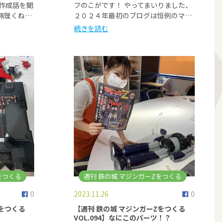
ー作成話を聞
フのこがです！ やってまいりました、
無理くね…
２０２４年最初のブログは恒例のマ…
続きを読む
をつくる
週刊 鉄の城 マジンガーZをつくる
0
2023.11.26
0
Zをつくる
【週刊 鉄の城 マジンガーZをつくる
VOL.094】なにこのパーツ！？