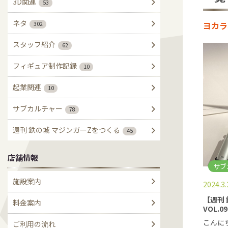
3D関連
53
ネタ
ヨカラ
302
スタッフ紹介
62
フィギュア制作記録
10
起業関連
10
サブカルチャー
78
週刊 鉄の城 マジンガーZをつくる
45
店舗情報
サブ
施設案内
2024.3.
【週刊
料金案内
VOL.
こんに
ご利用の流れ