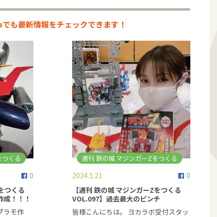
ramでも最新情報をチェックできます！
をつくる
週刊 鉄の城 マジンガーZをつくる
0
2024.1.21
0
Zをつくる
【週刊 鉄の城 マジンガーZをつくる
モ作成！！！
VOL.097】過去最大のピンチ
プラモ作
皆様こんにちは。 ヨカラボ受付スタッ