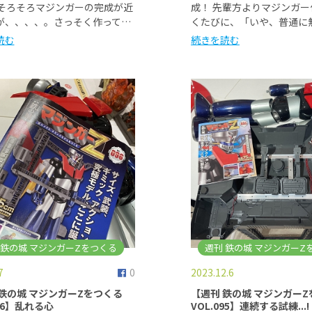
 そろそろマジンガーの完成が近
成！ 先輩方よりマジンガ
が、、、、。さっそく作って…
くたびに、「いや、普通に
読む
続きを読む
 鉄の城 マジンガーZをつくる
週刊 鉄の城 マジンガーZ
7
0
2023.12.6
 鉄の城 マジンガーZをつくる
【週刊 鉄の城 マジンガー
096】乱れる心
VOL.095】連続する試練...!