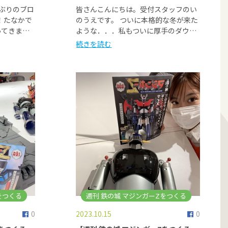
しぶりのブロ
皆さんこんにちは。受付スタッフのい
！たなかで
のうえです。 ついに本格的な冬が来た
ってきま…
ような．．．私もついに厚手のダウ…
続きを読む
をつくる
週刊 鉄の城 マジンガーZをつくる
0
2023.10.15
0