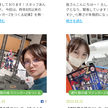
汰しております！スタッフあん
皆さんこんにちは～！ 久
す。 今回は、昨年8月以来の
グとなり、緊張しています
ンガーZをつくる記事】を執…
す(>_<) 寒さが本格的にな
読む
続きを読む
 鉄の城 マジンガーZをつくる
週刊 鉄の城 マジンガーZ
.19
0
2023.10.22