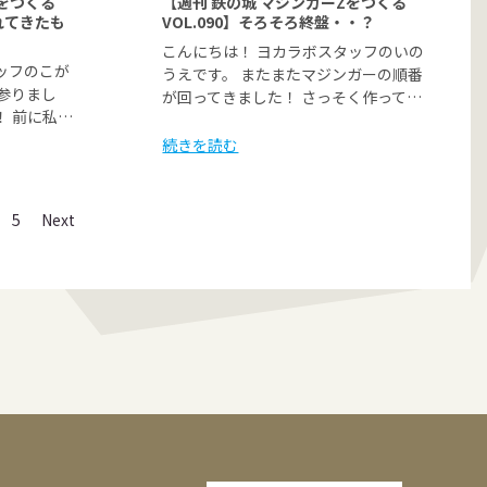
Zをつくる
【週刊 鉄の城 マジンガーZをつくる
がれてきたも
VOL.090】そろそろ終盤・・？
こんにちは！ ヨカラボスタッフのいの
ッフのこが
うえです。 またまたマジンガーの順番
参りまし
が回ってきました！ さっそく作って…
！ 前に私…
続きを読む
5
Next