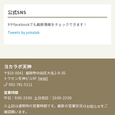
公式SNS
Xやfacebookでも最新情報をチェックできます！
Tweets by yokalab
ヨカラボ天神
〒810-0041
福岡市中央区大名2-9-35
トウセン天神ビル9F
[
]
地図
092-781-5111
営業時間
平日：9:00-23:00
土日祝日：10:00-22:00
※上記は通常時の営業時間です。最新の営業状況は
をご
お知らせ
確認願います。