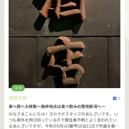
ネタ
2025.5.24
0
東へ西へ大移動～最終地点は食べ飲みの聖地新潟へ～
みなさまこんにちは！ヨカラボスタッフのあんざいです。 い
つも県外を飛び回っているので居住者不明とよく言われてい
るあんざいですが、今年の5月は3都市10泊11日で列島を動…