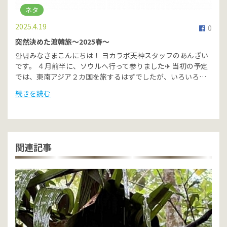
ネタ
2025.4.19
0
突然決めた渡韓旅～2025春～
안녕みなさまこんにちは！ ヨカラボ天神スタッフのあんざい
です。 ４月前半に、ソウルへ行って参りました✈ 当初の予定
では、東南アジア２カ国を旅するはずでしたが、いろいろ…
続きを読む
関連記事