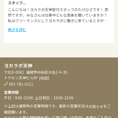
スタッフ...
こんにちは！ヨカラボ天神受付スタッフのたけひさです！ 突
然ですが、みなさんは仕事中どんな音楽を聴いていますか？
私はフリーランスとしてヨカラボに働きに来ているときが…
続きを読む
ヨカラボ天神
〒810-0041
福岡市中央区大名2-9-35
トウセン天神ビル9F
[
]
地図
092-781-5111
営業時間
平日：9:00-23:00
土日祝日：10:00-22:00
※上記は通常時の営業時間です。最新の営業状況は
をご
お知らせ
確認願います。
※イベント等の特例時を除いて満13歳（中学生）未満のご入店は