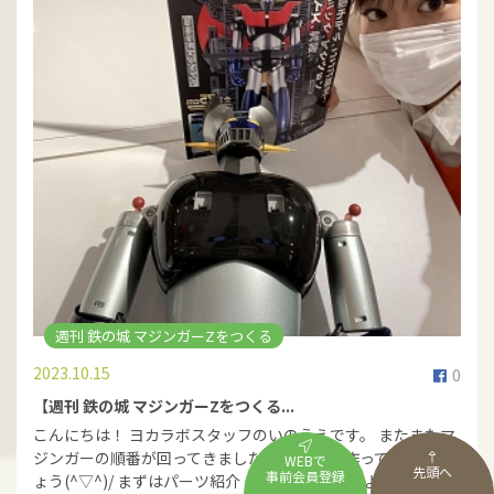
週刊 鉄の城 マジンガーZをつくる
2023.10.15
0
【週刊 鉄の城 マジンガーZをつくる...
こんにちは！ ヨカラボスタッフのいのうえです。 またまたマ
ジンガーの順番が回ってきました！ さっそく作っていきまし
WEBで
先頭へ
事前会員登録
ょう(^▽^)/ まずはパーツ紹介！なんだか配線のようなもの…