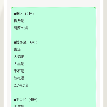
■東区（2軒）
梅乃湯
阿蘇の湯
■博多区（6軒）
東湯
大徳湯
大黒湯
千石湯
鶴亀湯
こがね湯
■中央区（4軒）
本庄湯