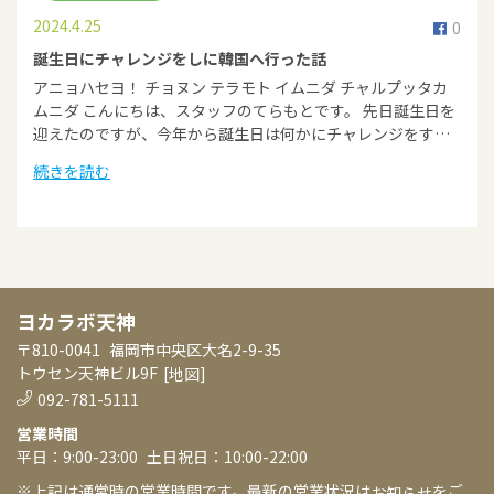
2024.4.25
0
誕生日にチャレンジをしに韓国へ行った話
アニョハセヨ！ チョヌン テラモト イムニダ チャルプッタカ
ムニダ こんにちは、スタッフのてらもとです。 先日誕生日を
迎えたのですが、今年から誕生日は何かにチャレンジをす…
続きを読む
ヨカラボ天神
〒810-0041
福岡市中央区大名2-9-35
トウセン天神ビル9F
[
]
地図
092-781-5111
営業時間
平日：9:00-23:00
土日祝日：10:00-22:00
※上記は通常時の営業時間です。最新の営業状況は
をご
お知らせ