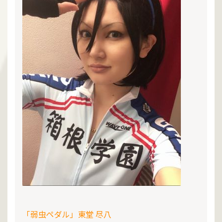
「弱虫ペダル」東堂 尽八