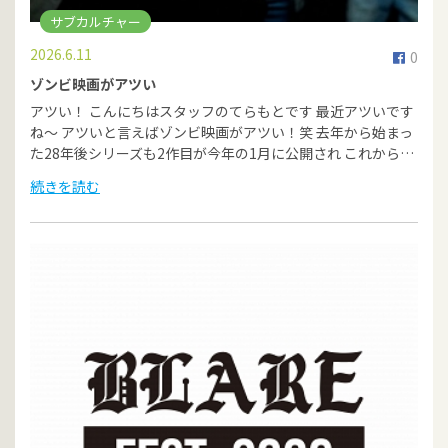
サブカルチャー
2026.6.11
0
ゾンビ映画がアツい
アツい！ こんにちはスタッフのてらもとです 最近アツいです
ね〜 アツいと言えばゾンビ映画がアツい！笑 去年から始まっ
た28年後シリーズも2作目が今年の1月に公開され これから…
続きを読む