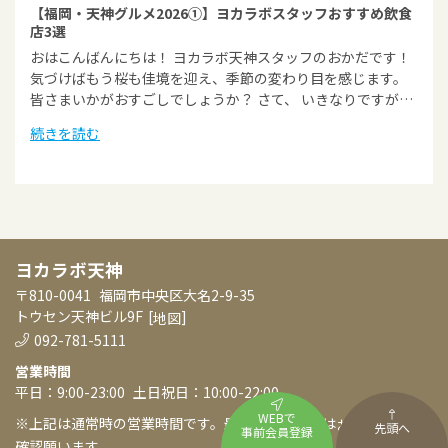
【福岡・天神グルメ2026①】ヨカラボスタッフおすすめ飲食
店3選
おはこんばんにちは！ ヨカラボ天神スタッフのおかだです！
気づけばもう桜も佳境を迎え、季節の変わり目を感じます。
皆さまいかがおすごしでしょうか？ さて、 いきなりですが…
続きを読む
ヨカラボ天神
〒810-0041
福岡市中央区大名2-9-35
トウセン天神ビル9F
[
]
地図
092-781-5111
営業時間
平日：9:00-23:00
土日祝日：10:00-22:00
WEBで
※上記は通常時の営業時間です。最新の営業状況は
をご
お知らせ
先頭へ
事前会員登録
確認願います。