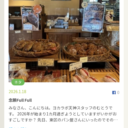
ネタ
2026.1.18
0
念願Full Full
みなさん、こんにちは。ヨカラボ天神スタッフのむとうで
す。 2026年が始まり1カ月過ぎようとしていますがいかがお
すごしですか？ 先日、東区のパン屋さんにいったのでその…