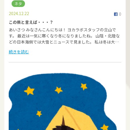
ネタ
2024.12.22
0
この県と言えば・・・？
あいさつ みなさんこんにちは！ ヨカラボスタッフの立山で
す。 最近は一気に寒くなり冬になりましたね。 山陰・北陸な
どの日本海側では大雪とニュースで見ました。 私は冬は大…
続きを読む