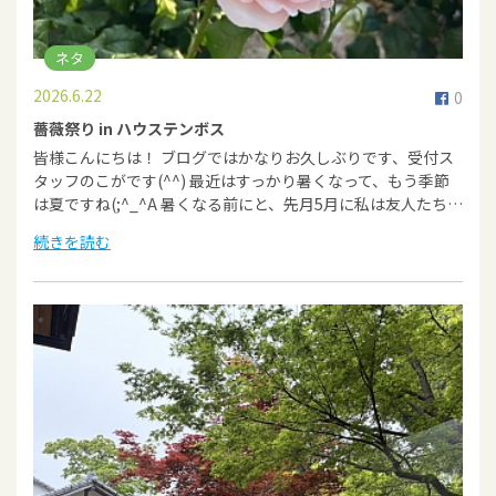
ネタ
2026.6.22
0
薔薇祭り in ハウステンボス
皆様こんにちは！ ブログではかなりお久しぶりです、受付ス
タッフのこがです(^^) 最近はすっかり暑くなって、もう季節
は夏ですね(;^_^A 暑くなる前にと、先月5月に私は友人たち…
続きを読む