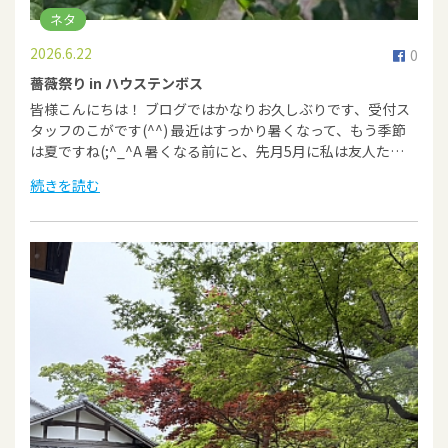
ネタ
2026.6.22
0
薔薇祭り in ハウステンボス
皆様こんにちは！ ブログではかなりお久しぶりです、受付ス
タッフのこがです(^^) 最近はすっかり暑くなって、もう季節
は夏ですね(;^_^A 暑くなる前にと、先月5月に私は友人た…
続きを読む