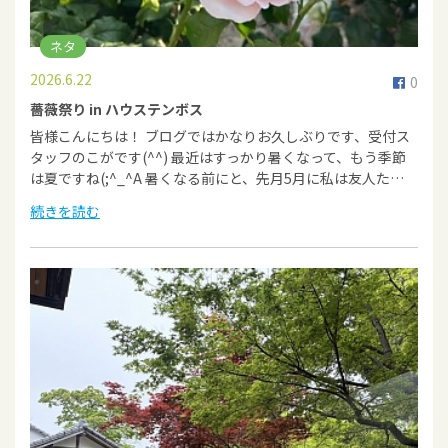
ネタ
2026.6.22
0
薔薇祭り in ハウステンボス
皆様こんにちは！ ブログではかなりお久しぶりです、受付ス
タッフのこがです(^^) 最近はすっかり暑くなって、もう季節
は夏ですね(;^_^A 暑くなる前にと、先月5月に私は友人た…
続きを読む