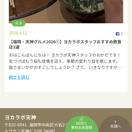
ネタ
2026.4.11
0
【福岡・天神グルメ2026①】ヨカラボスタッフおすすめ飲食
店3選
おはこんばんにちは！ ヨカラボ天神スタッフのおかだです！
気づけばもう桜も佳境を迎え、季節の変わり目を感じます。
皆さまいかがおすごしでしょうか？ さて、 いきなりですが…
続きを読む
ヨカラボ天神
WEBで
〒810-0041
福岡市中央区大名2-9-35
先頭へ
事前会員登録
トウセン天神ビル9F
[
]
地図