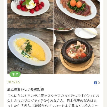
ネタ
2026.7.5
0
最近のおいしいもの記録
こんにちは！ヨカラボ天神スタッフのますみつです('◇')ゞ お
久しぶりのブログです(^O^) みなさん、日本代表の試合はみ
ましたか？⚽ 私は普段からサッカーをよく見るというわけ…