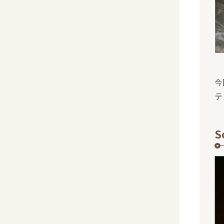
今
テ
S