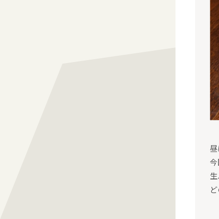
昼
今
生
ど