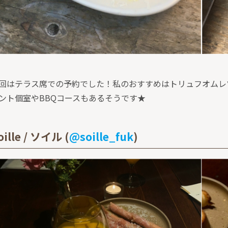
回はテラス席での予約でした！私のおすすめはトリュフオムレ
ント個室やBBQコースもあるそうです★
oille / ソイル (
@soille_fuk
)