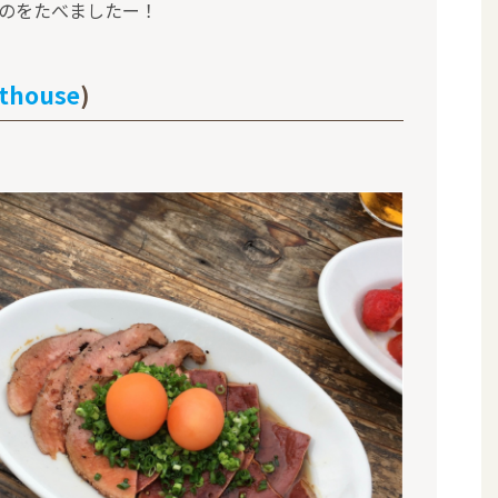
ものをたべましたー！
thouse
)