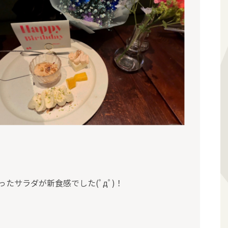
たサラダが新食感でした(ﾟдﾟ)！