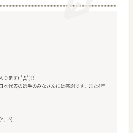
す( ﾟДﾟ)!!
日本代表の選手のみなさんには感謝です。また4年
。^)