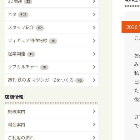
3D関連
53
ネタ
302
2026.
スタッフ紹介
62
こ
フィギュア制作記録
10
起業関連
10
お
み
サブカルチャー
78
私
週刊 鉄の城 マジンガーZをつくる
45
日
た
店舗情報
後
施設案内
さ
料金案内
で
ご利用の流れ